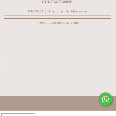
CONTÁCTANOS
8674630167
lamarquesitafact@gmail.com
RIO PANUCO 3610 COL. MADERO