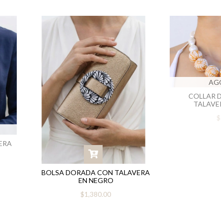
AG
COLLAR D
TALAVE
$
ERA
BOLSA DORADA CON TALAVERA
EN NEGRO
$1,380.00