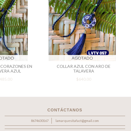
OTADO
AGOTADO
 CORAZONES EN
COLLAR AZUL CON ARO DE
VERA AZUL
TALAVERA
485.00
$640.00
CONTÁCTANOS
8674630167
lamarquesitafact@gmail.com