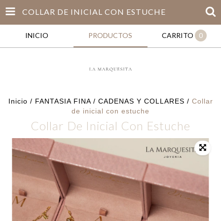
COLLAR DE INICIAL CON ESTUCHE
INICIO
PRODUCTOS
CARRITO
0
Inicio
/
FANTASIA FINA
/
CADENAS Y COLLARES
/
Collar
de inicial con estuche
Collar De Inicial Con Estuche