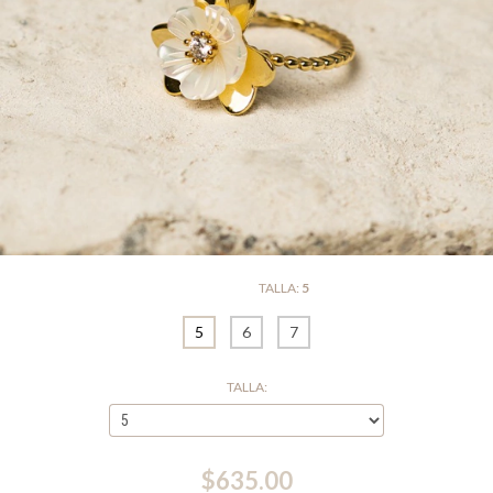
TALLA:
5
5
6
7
TALLA:
$635.00