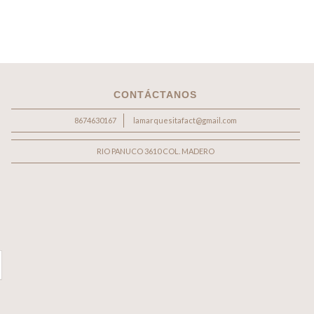
CONTÁCTANOS
8674630167
lamarquesitafact@gmail.com
RIO PANUCO 3610 COL. MADERO